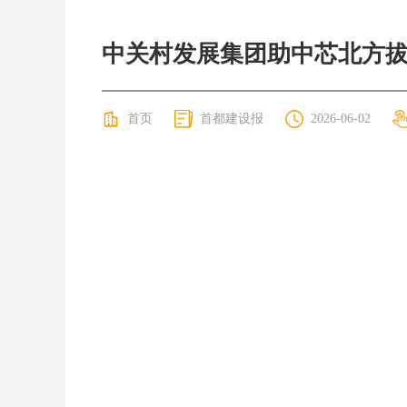
中关村发展集团助中芯北方
首页
首都建设报
2026-06-02